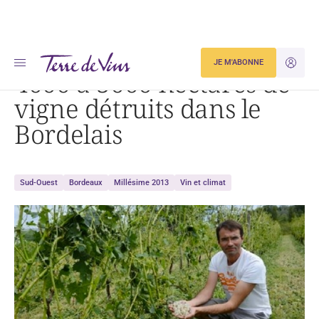
Accueil
4000 à 5000 hectares de vigne détruits dans le Bordelais
JE M'ABONNE
JE M'ID
4000 à 5000 hectares de
vigne détruits dans le
Bordelais
Sud-Ouest
Bordeaux
Millésime 2013
Vin et climat