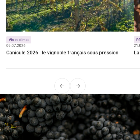
Vin et climat
Pé
09.07.2026
21.
Canicule 2026 : le vignoble français sous pression
La 
Précédent
Suivant