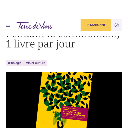
Accueil
Pendant le confinement, 1 livre par jour
JE M'ABONNE
JE M'ID
Pendant le confinement,
1 livre par jour
Œnologie
Vin et culture