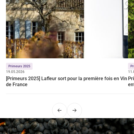
Primeurs 2025
Pr
19.05.2026
11.
[Primeurs 2025] Lafleur sort pour la première fois en Vin
Pr
de France
en
Précédent
Suivant