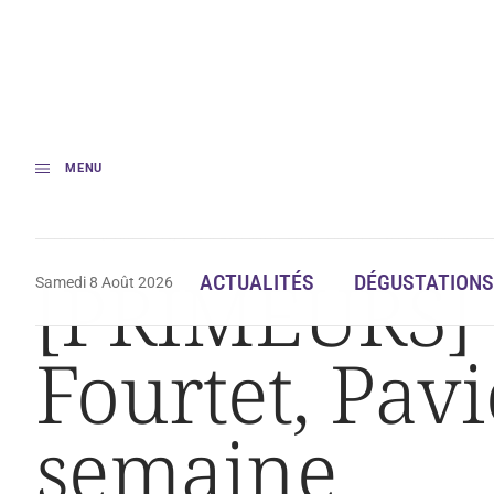
MENU
Accueil
[PRIMEURS] Cos d’Estournel, Clos Fourtet, Pavie Macquin inaug
[PRIMEURS] C
ACTUALITÉS
DÉGUSTATIONS
Samedi 8 Août 2026
Fourtet, Pav
semaine