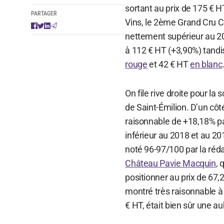
sortant au prix de 175 € 
PARTAGER
Vins, le 2ème Grand Cru C
nettement supérieur au 2
à 112 € HT (+3,90%) tandi
rouge
et 42 € HT
en blanc
On file rive droite pour l
de Saint-Émilion. D’un cô
raisonnable de +18,18% pa
inférieur au 2018 et au 20
noté 96-97/100 par la réda
Château Pavie Macquin
, 
positionner au prix de 67,2
montré très raisonnable à 
€ HT, était bien sûr une au