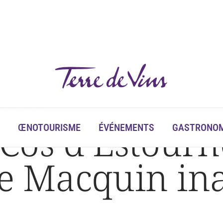
urent la semaine
os d’Estourne
ŒNOTOURISME
ÉVÉNEMENTS
GASTRONOM
ie Macquin in