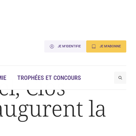
JE M'IDENTIFIE
JE M'ABONNE
l, Clos
IE
TROPHÉES ET CONCOURS
augurent la