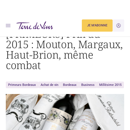
Accueil
[PRIMEURS] Prix du 2015 : Mouton, Margaux, Haut-Brion, même combat
JE M'ABONNE
JE M'ID
[PRIMEURS] Prix du
2015 : Mouton, Margaux,
Haut-Brion, même
combat
Primeurs Bordeaux
Achat de vin
Bordeaux
Business
Millésime 2015