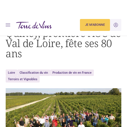
Accueil
Quincy, première AOC de Val de Loire, fête ses 80 ans
JE M'ABONNE
JE M'ID
Quincy, première AOC de
Val de Loire, fête ses 80
ans
Loire
Classification du vin
Production de vin en France
Terroirs et Vignobles