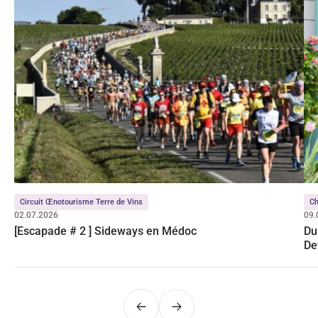
Circuit Œnotourisme Terre de Vins
C
02.07.2026
09.
[Escapade # 2 ] Sideways en Médoc
Du
De
Précédent
Suivant