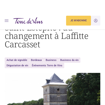
Accueil
Saint-Estèphe : du changement à Laffitte Carcasset
JE M'ABONNE
JE M'ID
Saint-Estèphe : du
changement à Laffitte
Carcasset
Achat de vignoble
Bordeaux
Business
Business du vin
Dégustation de vin
Événements Terre de Vins