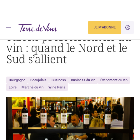
Accueil
Business
Salons professionnels du vin : quand le Nord et le Sud s’allient
JE M'ABONNE
JE M'ID
Salons professionnels du
vin : quand le Nord et le
Sud s’allient
Bourgogne
Beaujolais
Business
Business du vin
Événement du vin
Loire
Marché du vin
Wine Paris