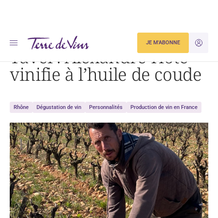
Accueil
Tavel : Alexandre Hote vinifie à l’huile de coude
JE M'ABONNE
JE M'ID
Tavel : Alexandre Hote
vinifie à l’huile de coude
Rhône
Dégustation de vin
Personnalités
Production de vin en France