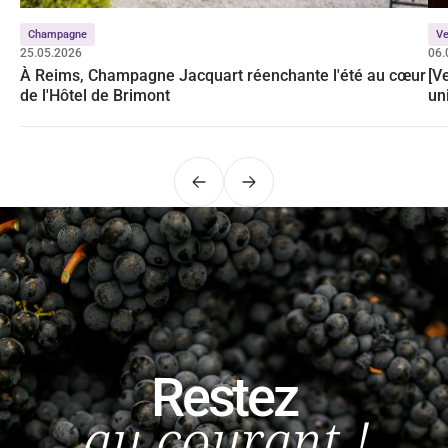
Champagne
Ve
25.05.2026
06.
À Reims, Champagne Jacquart réenchante l'été au cœur
[V
de l'Hôtel de Brimont
un
Précédent
Suivant
Restez
au courant !