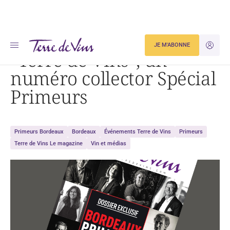
Accueil
« Terre de Vins », un numéro collector Spécial Primeurs
JE M'ABONNE
JE M'ID
“Terre de Vins”, un
numéro collector Spécial
Primeurs
Primeurs Bordeaux
Bordeaux
Événements Terre de Vins
Primeurs
Terre de Vins Le magazine
Vin et médias