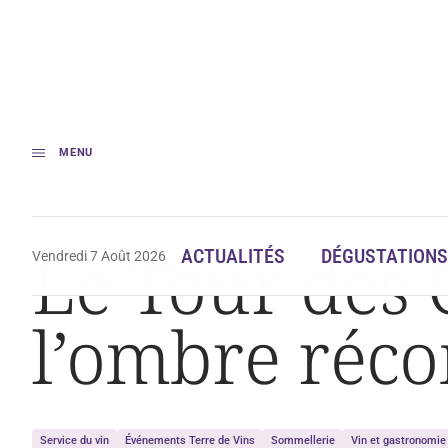
MENU
Accueil
Le Tour des Cartes : les héros de l’ombre récompensés
Le Tour des C
ACTUALITÉS
DÉGUSTATIONS
Vendredi 7 Août 2026
l’ombre réc
Service du vin
Événements Terre de Vins
Sommellerie
Vin et gastronomie