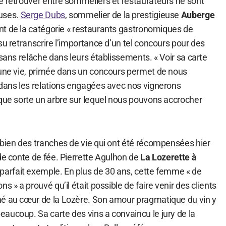
e retrouver entre sommeliers et restaurateurs ne sont
uses.
Serge Dubs
, sommelier de la prestigieuse
Auberge
t de la catégorie « restaurants gastronomiques de
su retranscrire l’importance d’un tel concours pour des
 sans relâche dans leurs établissements. « Voir sa carte
’une vie, primée dans un concours permet de nous
 dans les relations engagées avec nos vignerons
lque sorte un arbre sur lequel nous pouvons accrocher
 bien des tranches de vie qui ont été récompensées hier
de conte de fée. Pierrette Agulhon de
La Lozerette à
parfait exemple. En plus de 30 ans, cette femme « de
s » a prouvé qu’il était possible de faire venir des clients
hé au cœur de la Lozère. Son amour pragmatique du vin y
aucoup. Sa carte des vins a convaincu le jury de la