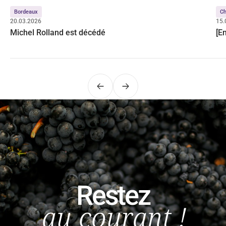
Bordeaux
C
20.03.2026
15.
Michel Rolland est décédé
[E
Précédent
Suivant
Restez
au courant !