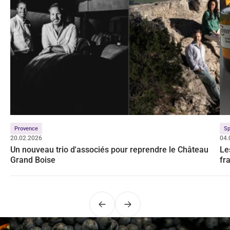
Provence
Sp
20.02.2026
04.
Un nouveau trio d'associés pour reprendre le Château
Le
Grand Boise
fr
Précédent
Suivant