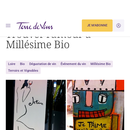
Accueil
Trouver l’amour à Millésime Bio
JE M'ABONNE
JE M'ID
Trouver l’amour à
Millésime Bio
Loire
Bio
Dégustation de vin
Événement du vin
Millésime Bio
Terroirs et Vignobles