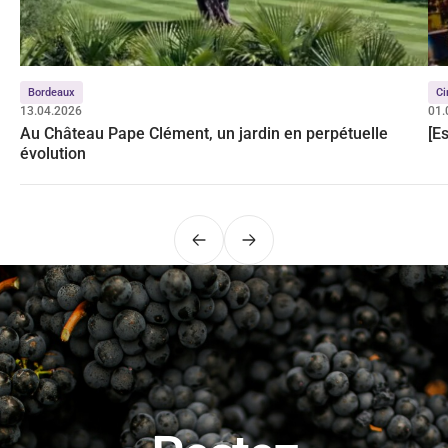
Bordeaux
Ci
13.04.2026
01.
Au Château Pape Clément, un jardin en perpétuelle
[E
évolution
Précédent
Suivant