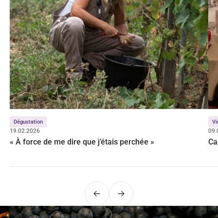
Dégustation
Vi
19.02.2026
09.
« À force de me dire que j’étais perchée »
Ca
Précédent
Suivant