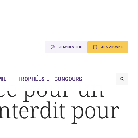
JE M'IDENTIFIE
JE M'ABONNE
cée pour un
IE
TROPHÉES ET CONCOURS
 interdit pour