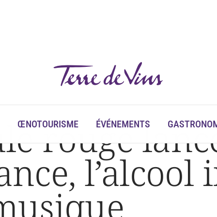
ce, l’alcool interdit pour la fête de la musique
ule rouge lan
ŒNOTOURISME
ÉVÉNEMENTS
GASTRONOM
rance, l’alcool
 musique