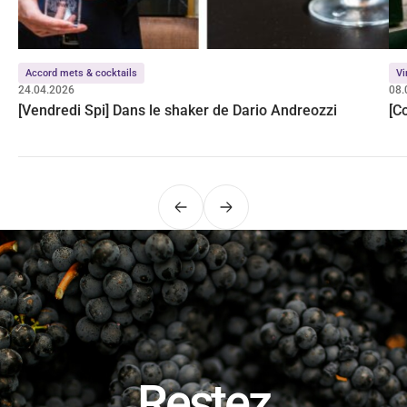
Accord mets & cocktails
Vi
24.04.2026
08.
[Vendredi Spi] Dans le shaker de Dario Andreozzi
[C
Précédent
Suivant
Restez