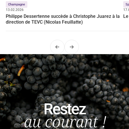
Champagne
Sp
13.02.2026
17.
Philippe Dessertenne succède à Christophe Juarez à la
Le
direction de TEVC (Nicolas Feuillatte)
Précédent
Suivant
Restez
au courant !