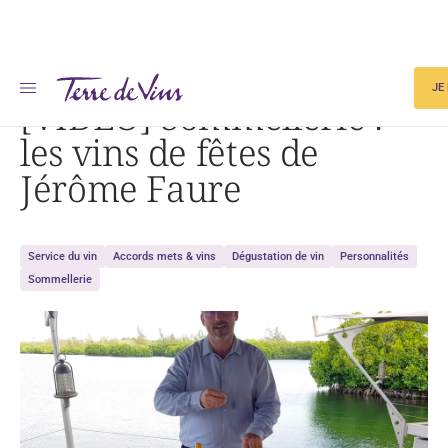
Accueil
[VIDÉO] Sommellerie : les vins de fêtes de Jérôme Faure
JE
[VIDÉO] Sommellerie :
les vins de fêtes de
Jérôme Faure
Service du vin
Accords mets & vins
Dégustation de vin
Personnalités
Sommellerie