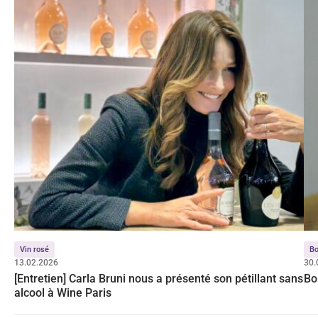
Vin rosé
Bo
13.02.2026
30.
[Entretien] Carla Bruni nous a présenté son pétillant sans
Bo
alcool à Wine Paris