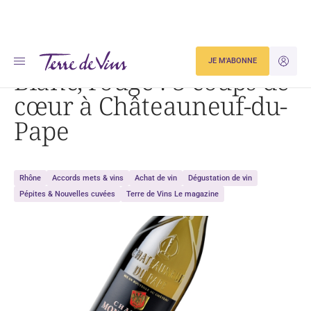
Accueil
Dégustation
Blanc, rouge : 3 coups de cœur à Châteauneuf-du-Pape
JE M'ABONNE
JE M'ID
Blanc, rouge : 3 coups de
cœur à Châteauneuf-du-
Pape
Rhône
Accords mets & vins
Achat de vin
Dégustation de vin
Pépites & Nouvelles cuvées
Terre de Vins Le magazine