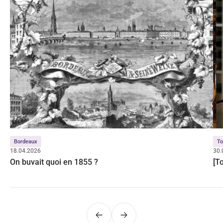
Bordeaux
To
18.04.2026
30.
On buvait quoi en 1855 ?
[T
Précédent
Suivant