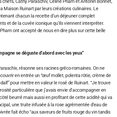
is chefs, Cathy Paraschiv, Céline Pham et Antonin Bonnet,
a Maison Ruinart par leurs créations culinaires. Le
ontenant chacun la recette d’un déjeuner complet
 et de la cuvée iconique qu’ils viennent interpréter.
 Pham ont accepté de nous en dire plus sur cette belle
ampagne se déguste d’abord avec les yeux”
Paraschiv, résonne ses racines gréco-romaines. On ne
ouvrir en entrée un “œuf mollet, polenta rôtie, crème de
daïf” pour mettre en valeur le rosé de Ruinart. “Je trouve
rosité particulière que j’avais envie d’accompagner en
ôté beurré mais aussi en profitant de cette acidité qui va
rincipal, une truite infusée à la rose agrémentée d’eau de
rée fait écho “aux saveurs de fruits rouge du vin tandis