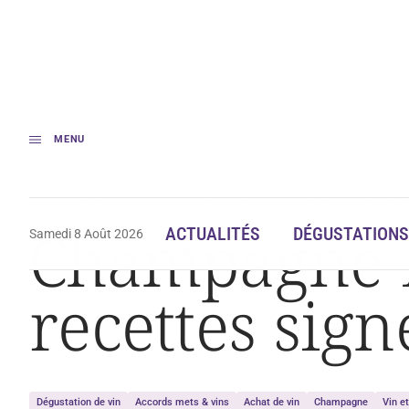
MENU
Accueil
Dégustation
Champagne Ruinart : des paniers-recettes signés
Champagne Ru
ACTUALITÉS
DÉGUSTATIONS
Samedi 8 Août 2026
recettes sign
Dégustation de vin
Accords mets & vins
Achat de vin
Champagne
Vin e