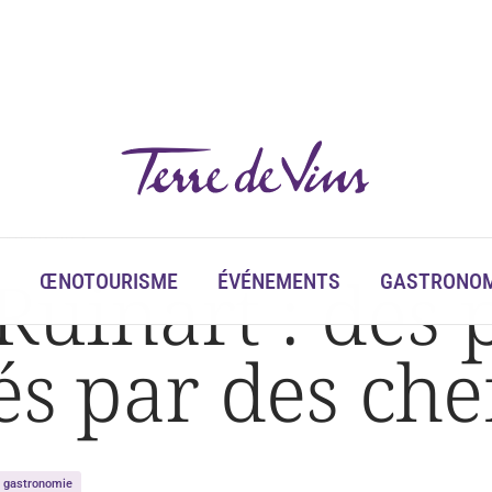
 par des chefs
inart : des p
ŒNOTOURISME
ÉVÉNEMENTS
GASTRONOM
és par des che
t gastronomie