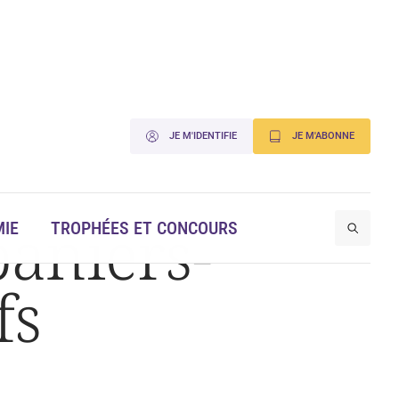
JE M'IDENTIFIE
JE M'ABONNE
aniers-
IE
TROPHÉES ET CONCOURS
fs