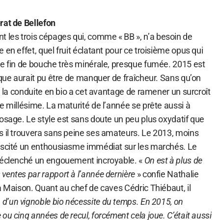
rat de Bellefon
les trois cépages qui, comme « BB », n’a besoin de
 en effet, quel fruit éclatant pour ce troisième opus qui
ne fin de bouche très minérale, presque fumée. 2015 est
sque aurait pu être de manquer de fraîcheur. Sans qu’on
r, la conduite en bio a cet avantage de ramener un surcroît
e millésime. La maturité de l’année se prête aussi à
osage. Le style est sans doute un peu plus oxydatif que
s il trouvera sans peine ses amateurs. Le 2013, moins
uscité un enthousiasme immédiat sur les marchés. Le
 déclenché un engouement incroyable. «
On est à plus de
ventes par rapport à l’année dernière
» confie Nathalie
a Maison. Quant au chef de caves Cédric Thiébaut, il
 d’un vignoble bio nécessite du temps. En 2015, on
ou cinq années de recul, forcément cela joue. C’était aussi