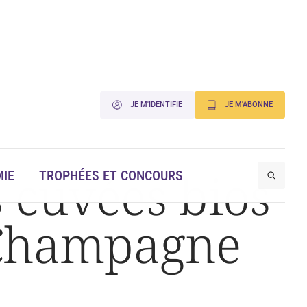
JE M'IDENTIFIE
JE M'ABONNE
 cuvées bios
IE
TROPHÉES ET CONCOURS
à Champagne