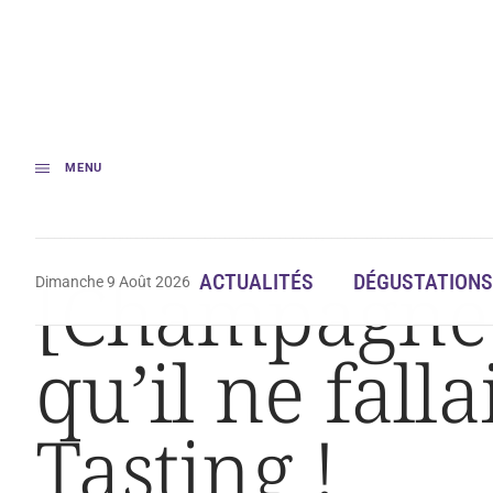
MENU
Accueil
Dégustation
[Champagne Tasting] Trois cuvées bios qu’il ne f
[Champagne T
ACTUALITÉS
DÉGUSTATIONS
Dimanche 9 Août 2026
qu’il ne fall
Tasting !