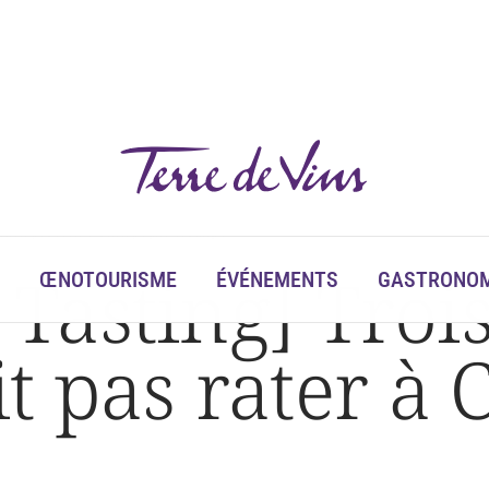
allait pas rater à Champagne Tasting !
asting] Trois
ŒNOTOURISME
ÉVÉNEMENTS
GASTRONOM
ait pas rater 