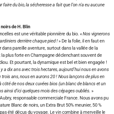
r faire du bio, la sécheresse a fait que l’on n'a eu aucune
 noirs de H. Blin
ncelles est une véritable pionnière du bio. «
Nos vignerons
jardiniers derrière chaque pied !
» De la folie, il en faut en
 dans pareille aventure, surtout dans la vallée de la
st la plus forte en Champagne déclenchant souvent de
diou. Et pourtant, la dynamique est bel et bien engagée !
 a dix ans avec trois hectares, aujourd’hui nous en avons
x ou trois ans, nous en aurons 20 ! Nous lançons de plus en
à côté de nos deux cuvées bios (un blanc de blancs et un
ns ainsi d’ici quelques mois des cépages oubliés.
»
 Aubry, responsable commerciale France. Nous avons pu
ature Blanc de noirs, un Extra Brut 50% meunier, 50 %
 pas été déçus du voyage. Le vin combine à merveille le