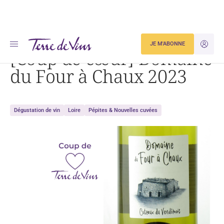
Accueil
Dégustation
[Coup de cœur] Domaine du Four à Chaux 2023
JE M'ABONNE
JE M'ID
[Coup de cœur] Domaine
du Four à Chaux 2023
Dégustation de vin
Loire
Pépites & Nouvelles cuvées