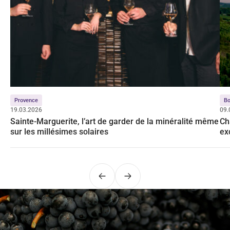
Provence
Bo
19.03.2026
09.
Sainte-Marguerite, l’art de garder de la minéralité même
Ch
sur les millésimes solaires
ex
Bo
Précédent
Suivant