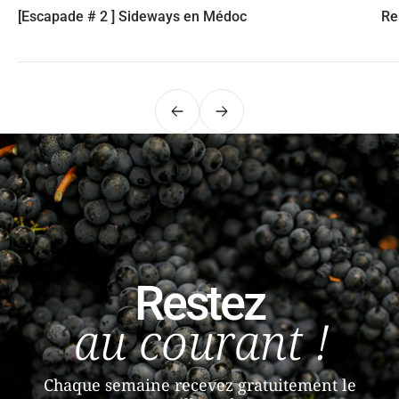
[Escapade # 2 ] Sideways en Médoc
Re
Précédent
Suivant
Restez
au courant !
Chaque semaine recevez gratuitement le