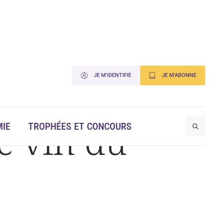
JE M'IDENTIFIE
JE M'ABONNE
e vin du
IE
TROPHÉES ET CONCOURS