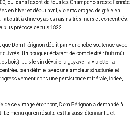
3, qui dans l’esprit de tous les Champenois reste l’année
es en hiver et début avril, violents orages de grêle en
qui aboutit à d’incroyables raisins très mûrs et concentrés.
la plus précoce depuis 1822.
, que Dom Pérignon décrit par « une robe soutenue avec
t cuivrés. Un bouquet éclatant de complexité : fruit mûr
es bois), puis le vin dévoile la goyave, la violette, la
centrée, bien définie, avec une ampleur structurée et
progressivement dans une persistance minérale, iodée,
ie de ce vintage étonnant, Dom Pérignon a demandé à
t. Le menu qui en résulte est lui aussi étonnant… et