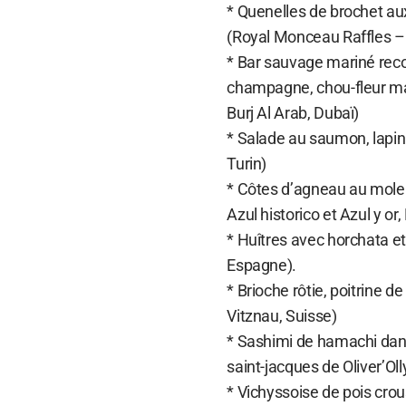
* Quenelles de brochet au
(Royal Monceau Raffles – 
* Bar sauvage mariné reco
champagne, chou-fleur mar
Burj Al Arab, Dubaï)
* Salade au saumon, lapin
Turin)
* Côtes d’agneau au mole
Azul historico et Azul y or
* Huîtres avec horchata 
Espagne).
* Brioche rôtie, poitrine 
Vitznau, Suisse)
* Sashimi de hamachi dans 
saint-jacques de Oliver’O
* Vichyssoise de pois crous