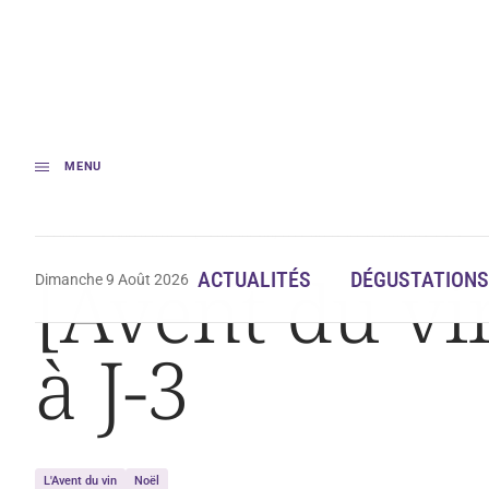
MENU
Accueil
Dégustation
[Avent du vin] Nos idées de calendriers à J-3
[Avent du vi
ACTUALITÉS
DÉGUSTATIONS
Dimanche 9 Août 2026
à J-3
L'Avent du vin
Noël