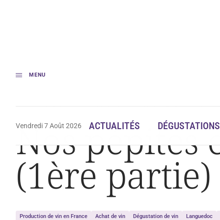
MENU
Accueil
Dégustation
Nos pépites en Terrasses du Larzac (1ère partie)
Nos pépites 
ACTUALITÉS
DÉGUSTATIONS
Vendredi 7 Août 2026
(1ère partie)
Production de vin en France
Achat de vin
Dégustation de vin
Languedoc