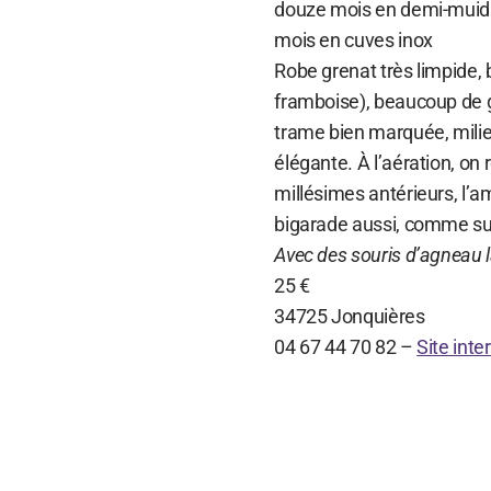
douze mois en demi-muids
mois en cuves inox
Robe grenat très limpide, b
framboise), beaucoup de go
trame bien marquée, mili
élégante. À l’aération, on
millésimes antérieurs, l’a
bigarade aussi, comme sur
Avec des souris d’agneau 
25 €
34725 Jonquières
04 67 44 70 82 –
Site inte