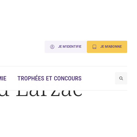
JE M'IDENTIFIE
JE M'ABONNE
du Larzac
IE
TROPHÉES ET CONCOURS