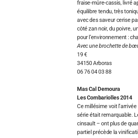
fraise-mûre-cassis, livré 
équilibre tendu, très toniq
avec des saveur cerise pas
côté zan noir, du poivre, 
pour l’environnement : ch
Avec une brochette de bœu
19 €
34150 Arboras
06 76 04 03 88
Mas Cal Demoura
Les Combariolles 2014
Ce millésime voit l’arrivée 
série était remarquable. 
cinsault – ont plus de qua
partiel précède la vinifica