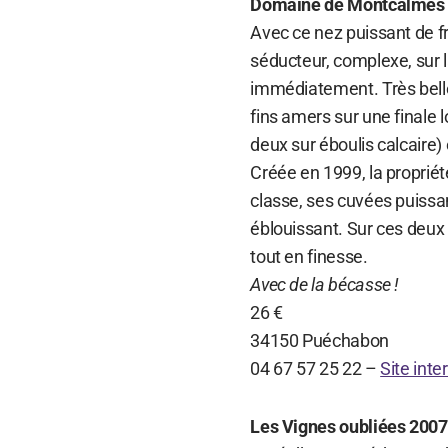
Domaine de Montcalmès 
Avec ce nez puissant de fr
séducteur, complexe, sur la 
immédiatement. Très belle 
fins amers sur une finale 
deux sur éboulis calcaire)
Créée en 1999, la propriété
classe, ses cuvées puissan
éblouissant. Sur ces deux 
tout en finesse.
Avec de la bécasse !
26 €
34150 Puéchabon
04 67 57 25 22 –
Site inte
Les Vignes oubliées 2007