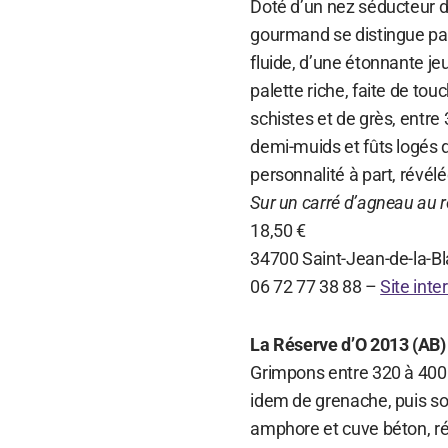
Doté d’un nez séducteur de
gourmand se distingue par
fluide, d’une étonnante je
palette riche, faite de touc
schistes et de grès, entre
demi-muids et fûts logés d
personnalité à part, révélé
Sur un carré d’agneau au 
18,50 €
34700 Saint-Jean-de-la-B
06 72 77 38 88 –
Site inte
La Réserve d’O 2013 (AB)
Grimpons entre 320 à 400 m
idem de grenache, puis so
amphore et cuve béton, ré