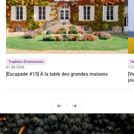
Trophées Œnotourisme
Ve
01.08.2026
17.
[Escapade #15] À la table des grandes maisons
[V
jo
Précédent
Suivant