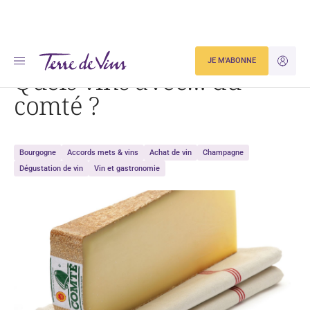
Accueil
Dégustation
Quels vins avec… du comté ?
JE M'ABONNE
JE M'ID
Quels vins avec… du
comté ?
Bourgogne
Accords mets & vins
Achat de vin
Champagne
Dégustation de vin
Vin et gastronomie