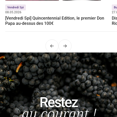
Vendredi Spi
Bu
08.05.2026
27.
[Vendredi Spi] Quincentennial Edition, le premier Don
Di
Papa au-dessus des 100€
Ri
Précédent
Suivant
Restez
au courant !