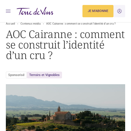
JE M'ABONNE
JE M'ID
Accueil
Contenus média
AOC Cairanne : comment se construit l’identité d’un cru ?
AOC Cairanne : comment
se construit l’identité
d’un cru ?
Sponsorisé
Terroirs et Vignobles