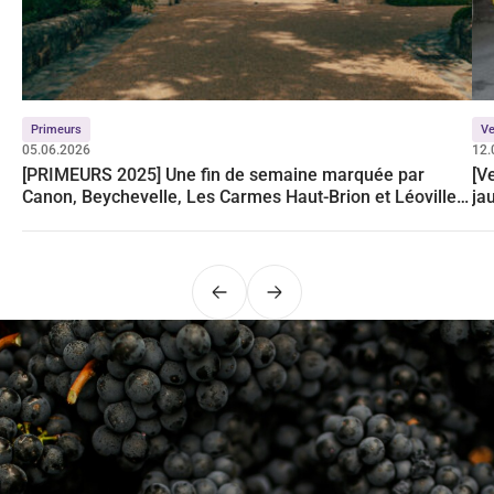
Primeurs
Ve
05.06.2026
12.
[PRIMEURS 2025] Une fin de semaine marquée par
[V
Canon, Beychevelle, Les Carmes Haut-Brion et Léoville
ja
Poyferré
Précédent
Suivant