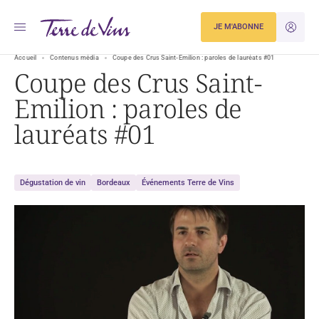
JE M'ABONNE
JE M'ID
Accueil
Contenus média
Coupe des Crus Saint-Emilion : paroles de lauréats #01
Coupe des Crus Saint-
Emilion : paroles de
lauréats #01
Dégustation de vin
Bordeaux
Événements Terre de Vins