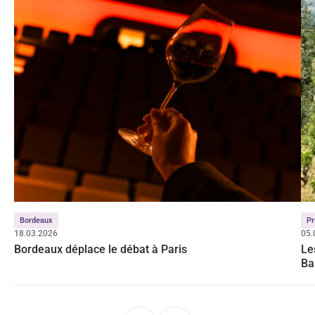
Bordeaux
Pr
18.03.2026
05.
Bordeaux déplace le débat à Paris
Le
Ba