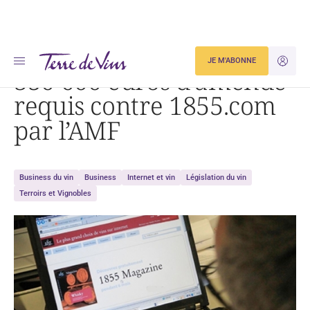
Accueil
350 000 euros d’amende requis contre 1855.com par l’AMF
JE M'ABONNE
JE M'ID
350 000 euros d’amende
requis contre 1855.com
par l’AMF
Business du vin
Business
Internet et vin
Législation du vin
Terroirs et Vignobles