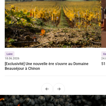
Loire
Co
18.06.2026
24.
[Exclusivité] Une nouvelle ère s’ouvre au Domaine
51
Beauséjour à Chinon
Précédent
Suivant