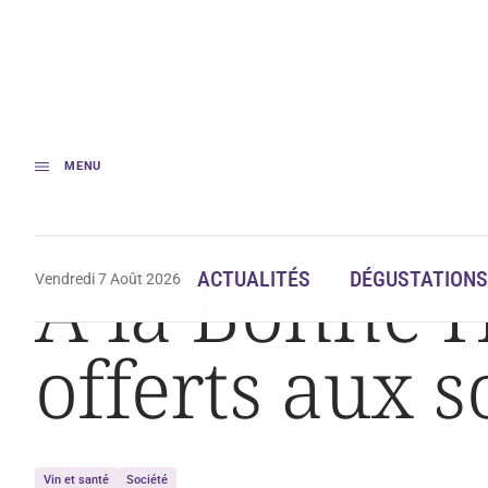
MENU
Accueil
À la Bonne Heure : 450 repas par jour offerts aux soignants
À la Bonne H
ACTUALITÉS
DÉGUSTATIONS
Vendredi 7 Août 2026
offerts aux 
Vin et santé
Société