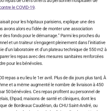
0 repas de chefs offerts au personnel hospitalier de
contre le COVID-19
.
aisait pour les hôpitaux parisiens, explique une des
s avons alors eu l’idée de monter une association
ver des fonds pour le démarrage.” Parmi les proches du
onnel et un traiteur s’engagent pleinement dans l’initiative
ie d’un laboratoire et d’un plateau technique de 550 m2 à
éparer les repas avec des mesures sanitaires renforcées
dre pour les bénévoles.
 repas a eu lieu le 1er avril. Plus de dix jours plus tard, À
ythme et a même augmenté le nombre de livraison à 450
 par 50 bénévoles. Ces repas profitent au personnel de
ais, Ehpad, maisons de santé et cliniques, dont les
inique de Bordeaux Caudéran, du CHU Saint-André, ou