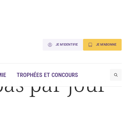
JE M'IDENTIFIE
JE M'ABONNE
as par jour
IE
TROPHÉES ET CONCOURS