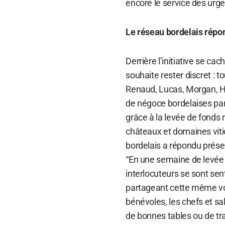
encore le service des urg
Le réseau bordelais répo
Derrière l’initiative se cac
souhaite rester discret : 
Renaud, Lucas, Morgan, Hu
de négoce bordelaises part
grâce à la levée de fonds
châteaux et domaines vitic
bordelais a répondu prése
“En une semaine de levée 
interlocuteurs se sont se
partageant cette même vol
bénévoles, les chefs et sa
de bonnes tables ou de trai