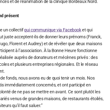
ences et de réanimation de la clinique Bordeaux Nord.
nd présent
he un collectif
qui communique via Facebook
et qui
tout juste acceptent-ils de donner leurs prénoms (Franck,
go, Florent et Audrey) et de révéler que deux maisons
icipent à l’association. À la Bonne Heure fonctionne
 réalisée auprès de donateurs et mécènes privés : des
oles et plusieurs entreprises régionales. Et le réseau
nt.
de fonds, nous avons eu de quoi tenir un mois. Nos
ntis immédiatement concernés, et ont participé en
onté de ne pas se mettre en avant. Ce sont plutôt les
lariés venus de grandes maisons, de restaurants étoilés,
teurs qu’il faut saluer.”