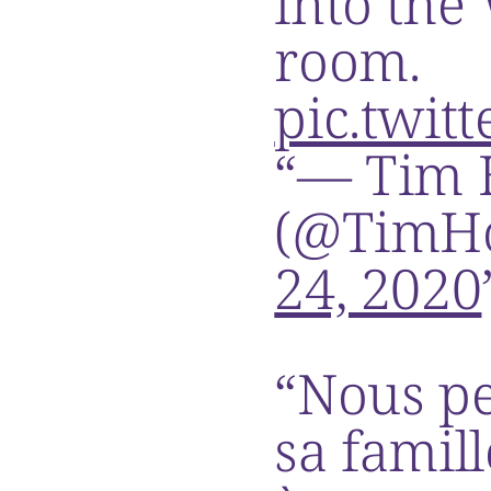
into the
room.
pic.twi
— Tim 
(@TimH
24, 2020
Nous pe
sa famill