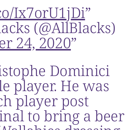
.co/Ix7orU1jDi
lacks (@AllBlacks)
r 24, 2020
istophe Dominici
le player. He was
ch player post
nal to bring a beer