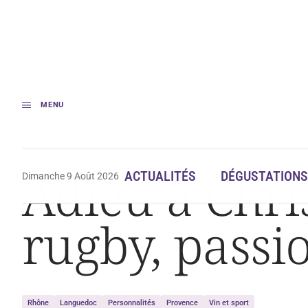
MENU
Accueil
Adieu à Christophe Dominici, géant du rugby, passionné de vin
Adieu à Chri
ACTUALITÉS
DÉGUSTATIONS
Dimanche 9 Août 2026
rugby, passi
Rhône
Languedoc
Personnalités
Provence
Vin et sport