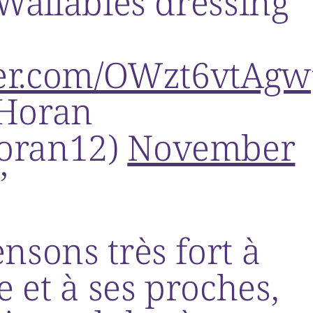
 Wallabies dressing
tter.com/OWzt6vtAgw
Horan
oran12)
November
nsons très fort à
e et à ses proches,