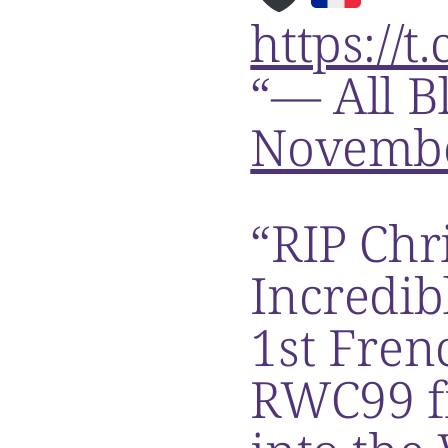
https://t
— All B
Novembe
RIP Chr
Incredib
1st Fren
RWC99 fi