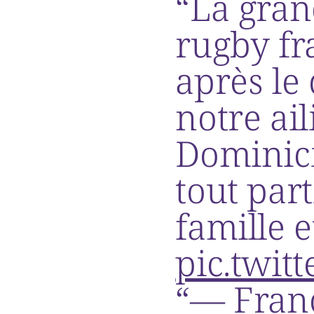
La gran
rugby fr
après le
notre ai
Dominic
tout par
famille e
pic.twit
— Fran