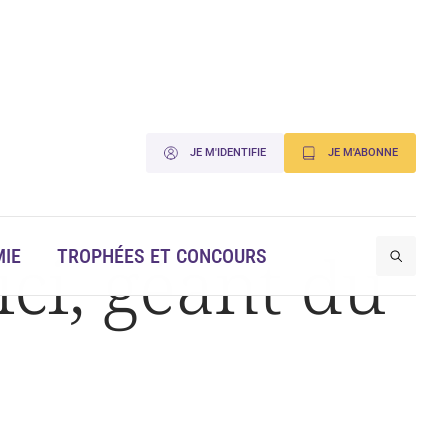
JE M'IDENTIFIE
JE M'ABONNE
ci, géant du
IE
TROPHÉES ET CONCOURS