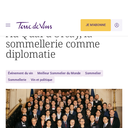
Accueil
Au Quai d’Orsay, la sommellerie comme diplomatie
JE M'ABONNE
JE M'ID
Au Quai d’Orsay, la
sommellerie comme
diplomatie
Événement du vin
Meilleur Sommelier du Monde
Sommelier
Sommellerie
Vin et politique