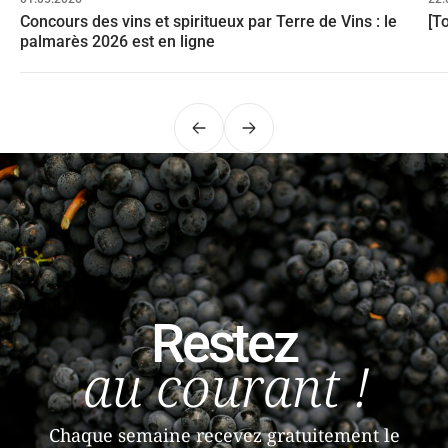
Concours des vins et spiritueux par Terre de Vins : le
[T
palmarès 2026 est en ligne
Précédent
Suivant
Restez
au courant !
Chaque semaine recevez gratuitement le