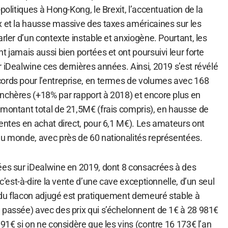
politiques à Hong-Kong, le Brexit, l’accentuation de la
x et la hausse massive des taxes américaines sur les
arler d’un contexte instable et anxiogène. Pourtant, les
t jamais aussi bien portées et ont poursuivi leur forte
 iDealwine ces dernières années. Ainsi, 2019 s’est révélé
ords pour l’entreprise, en termes de volumes avec 168
nchères (+18% par rapport à 2018) et encore plus en
 montant total de 21,5M€ (frais compris), en hausse de
entes en achat direct, pour 6,1 M€). Les amateurs ont
du monde, avec près de 60 nationalités représentées.
ées sur iDealwine en 2019, dont 8 consacrées à des
 c’est-à-dire la vente d’une cave exceptionnelle, d’un seul
du flacon adjugé est pratiquement demeuré stable à
 passée) avec des prix qui s’échelonnent de 1€ à 28 981€
091€ si on ne considère que les vins (contre 16 173€ l’an