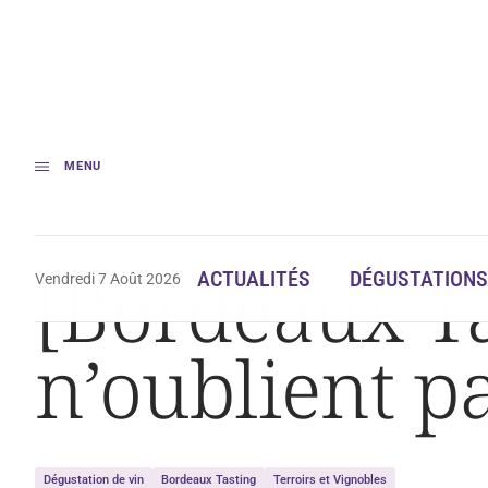
MENU
Accueil
[Bordeaux Tasting] Les Grands Invités n’oublient pas nos petits s
[Bordeaux Ta
ACTUALITÉS
DÉGUSTATIONS
Vendredi 7 Août 2026
n’oublient pa
Dégustation de vin
Bordeaux Tasting
Terroirs et Vignobles