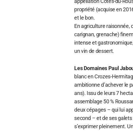
appellation Côtes-du-Rous
propriété (acquise en 201
et le bon.
En agriculture raisonnée, 
carignan, grenache) finem
intense et gastronomique, 
un vin de dessert.
Les Domaines Paul Jabou
blanc en Crozes-Hermitage
ambitionne d’achever le p
ans). Issu de leurs 7 hect
assemblage 50 % Roussan
deux cépages – qui lui app
second – et de ses galets r
s’exprimer pleinement. Un