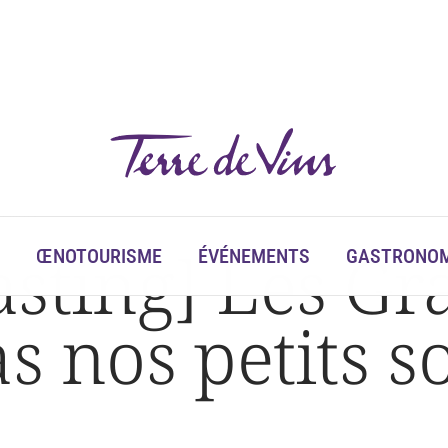
ouliers
sting] Les Gr
ŒNOTOURISME
ÉVÉNEMENTS
GASTRONOM
s nos petits s