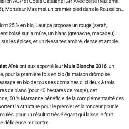
sillon AOP et Côtes Catalane IGP. Avec cette treizième
6), Monsieur Mas met un premier pied dans le Roussilon…
dont 25 % en bio, Lauriga propose un rouge (syrah,
ent boisé sur la mûre, un blanc (grenache, macabeu)
sur les épices, et un rivesaltes ambré, dense et ample,
let Aîné
ont eux apporté leur
Mule Blanche 2016
, un
, pour la première fois en bio (la maison drômoise
assage en bio de tous ses domaines d’ici deux à trois
ares de blanc (pour 40 hectares de rouge), cet
ne, 50 % Marsanne bénéficie de la complémentarité des
ortent la structure pour le premier et la rondeur pour le
oulés, pour un résultat très élégant qui laisse le fruit
e délicieuse rencontre.