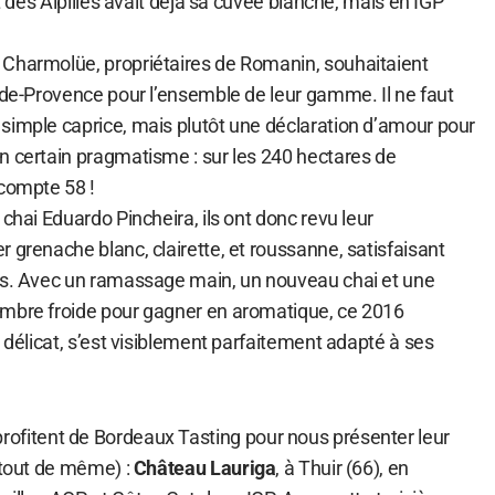
nt des Alpilles avait déjà sa cuvée blanche, mais en IGP
 Charmolüe, propriétaires de Romanin, souhaitaient
-de-Provence pour l’ensemble de leur gamme. Il ne faut
simple caprice, mais plutôt une déclaration d’amour pour
n certain pragmatisme : sur les 240 hectares de
 compte 58 !
 chai Eduardo Pincheira, ils ont donc revu leur
 grenache blanc, clairette, et roussanne, satisfaisant
es. Avec un ramassage main, un nouveau chai et une
ambre froide pour gagner en aromatique, ce 2016
é délicat, s’est visiblement parfaitement adapté à ses
rofitent de Bordeaux Tasting pour nous présenter leur
 tout de même) :
Château Lauriga
, à Thuir (66), en