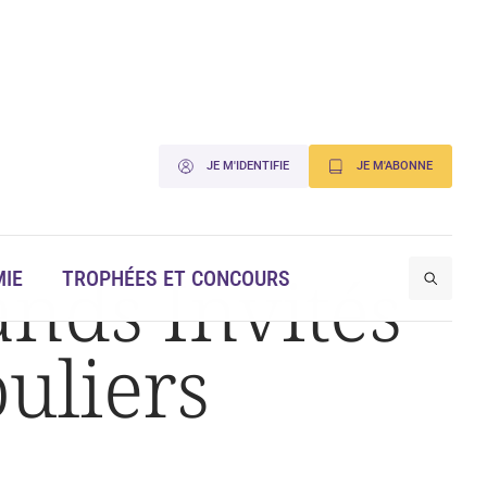
JE M'IDENTIFIE
JE M'ABONNE
ands Invités
IE
TROPHÉES ET CONCOURS
ouliers