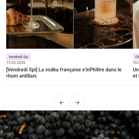
Vendredi Spi
C
15.05.2026
10.
[Vendredi Spi] La vodka française s’inPhiltre dans le
Un
rhum antillais
et
Précédent
Suivant