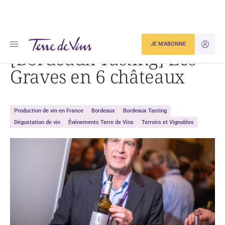
Accueil
[Bordeaux Tasting] Les Graves en 6 châteaux
JE M'ABONNE
JE M'ID
[Bordeaux Tasting] Les
Graves en 6 châteaux
Production de vin en France
Bordeaux
Bordeaux Tasting
Dégustation de vin
Événements Terre de Vins
Terroirs et Vignobles