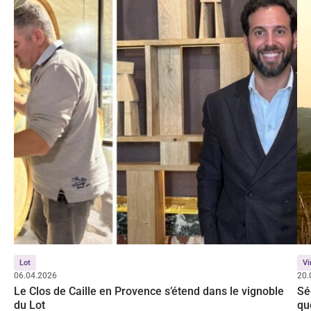
Lot
Vi
06.04.2026
20.
Le Clos de Caille en Provence s’étend dans le vignoble
Sé
du Lot
qu