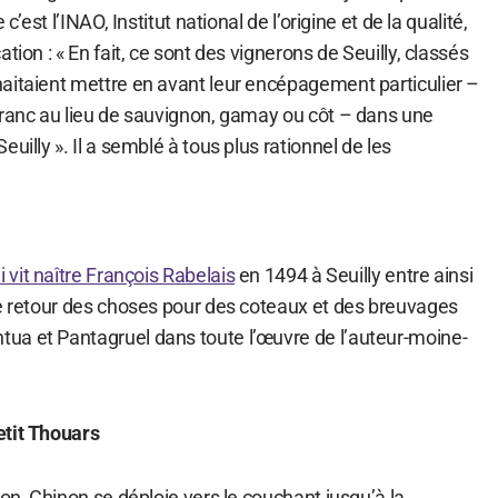
c’est l’INAO, Institut national de l’origine et de la qualité,
tion : « En fait, ce sont des vignerons de Seuilly, classés
aitaient mettre en avant leur encépagement particulier –
franc au lieu de sauvignon, gamay ou côt – dans une
uilly ». Il a semblé à tous plus rationnel de les
 vit naître François Rabelais
en 1494 à Seuilly entre ainsi
te retour des choses pour des coteaux et des breuvages
ua et Pantagruel dans toute l’œuvre de l’auteur-moine-
etit Thouars
ion, Chinon se déploie vers le couchant jusqu’à la