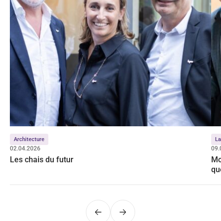
Architecture
La
02.04.2026
09.
Les chais du futur
Mo
qu
Précédent
Suivant