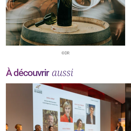
©DR
aussi
À découvrir