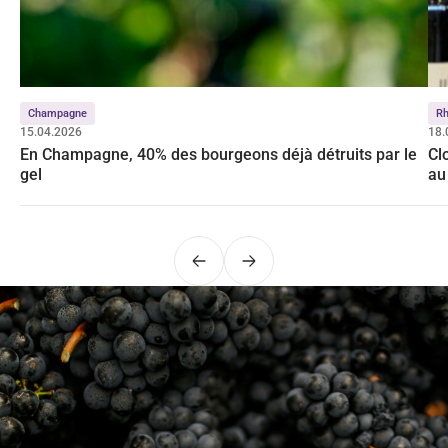
Champagne
R
15.04.2026
18.
En Champagne, 40% des bourgeons déjà détruits par le
Cl
gel
au
Précédent
Suivant