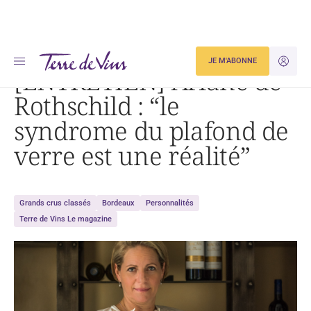
Accueil
[ENTRETIEN] Ariane de Rothschild : « le syndrome du plafond de verre est une réalité »
JE M'ABONNE
JE M'ID
[ENTRETIEN] Ariane de
Rothschild : “le
syndrome du plafond de
verre est une réalité”
Grands crus classés
Bordeaux
Personnalités
Terre de Vins Le magazine