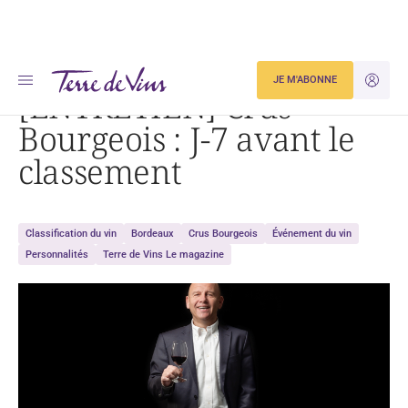
Accueil
[ENTRETIEN] Crus Bourgeois : J-7 avant le classement
JE M'ABONNE
JE M'ID
[ENTRETIEN] Crus
Bourgeois : J-7 avant le
classement
Classification du vin
Bordeaux
Crus Bourgeois
Événement du vin
Personnalités
Terre de Vins Le magazine