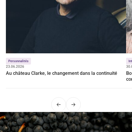
Personnalités
In
23.06.2026
30.
Au château Clarke, le changement dans la continuité
Bo
co
Précédent
Suivant