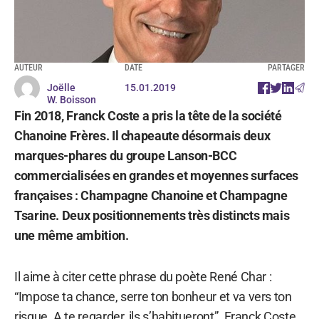
AUTEUR
DATE
PARTAGER
Joëlle
15.01.2019
W. Boisson
Fin 2018, Franck Coste a pris la tête de la société
Chanoine Frères. Il chapeaute désormais deux
marques-phares du groupe Lanson-BCC
commercialisées en grandes et moyennes surfaces
françaises : Champagne Chanoine et Champagne
Tsarine. Deux positionnements très distincts mais
une même ambition.
Il aime à citer cette phrase du poète René Char :
“Impose ta chance, serre ton bonheur et va vers ton
risque. A te regarder, ils s’habitueront”. Franck Coste