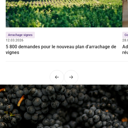
Arrachage vignes
Co
12.03.2026
28.
5 800 demandes pour le nouveau plan d'arrachage de
Ad
vignes
ré
Précédent
Suivant