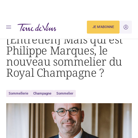
Accueil
JE M'ABONNE
JE M'ID
[Entretien] Mais qui est Philippe Marques, le nouveau sommelier du Royal Champagne ?
[Entretien] Mais qui est
Philippe Marques, le
nouveau sommelier du
Royal Champagne ?
Sommellerie
Champagne
Sommelier