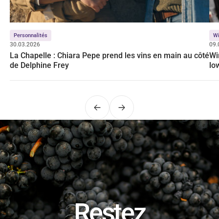
Personnalités
Wi
30.03.2026
09.
La Chapelle : Chiara Pepe prend les vins en main au côté
Wi
de Delphine Frey
lo
Précédent
Suivant
Restez