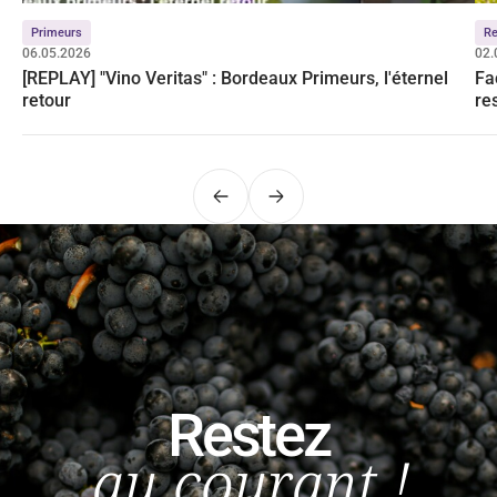
Primeurs
Re
06.05.2026
02.
[REPLAY] "Vino Veritas" : Bordeaux Primeurs, l'éternel
Fa
retour
re
Précédent
Suivant
Restez
au courant !