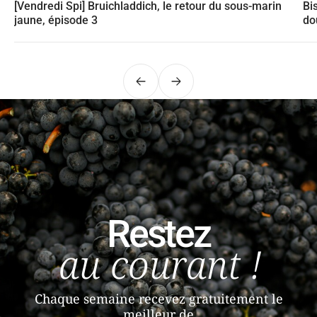
[Vendredi Spi] Bruichladdich, le retour du sous-marin
Bi
jaune, épisode 3
do
Précédent
Suivant
Restez
au courant !
Chaque semaine recevez gratuitement le
meilleur de