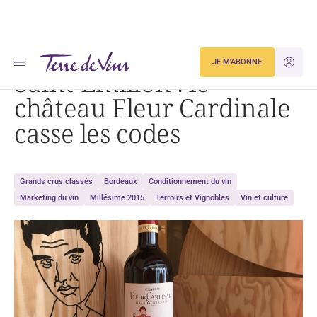
Accueil
Saint-Émilion : le château Fleur Cardinale casse les codes
JE M'ABONNE
JE M'ID
Saint-Émilion : le
château Fleur Cardinale
casse les codes
Grands crus classés
Bordeaux
Conditionnement du vin
Marketing du vin
Millésime 2015
Terroirs et Vignobles
Vin et culture