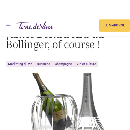
Accueil
James Bond boira du Bollinger, of course !
JE M'ABONNE
James Bond boira du
Bollinger, of course !
Marketing du vin
Business
Champagne
Vin et culture