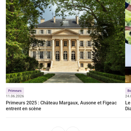
Primeurs
B
11.06.2026
24.
Primeurs 2025 : Château Margaux, Ausone et Figeac
Le
entrent en scène
Di