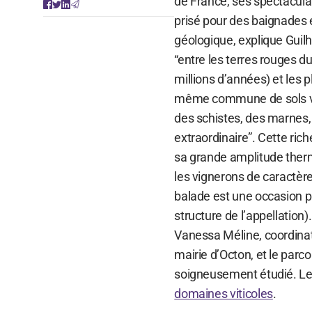
de France, ses spectaculai
prisé pour des baignades 
géologique, explique Gui
“entre les terres rouges d
millions d’années) et les 
même commune de sols vie
des schistes, des marnes, 
extraordinaire”. Cette rich
sa grande amplitude thermi
les vignerons de caractère 
balade est une occasion pr
structure de l’appellation)
Vanessa Méline, coordinatr
mairie d’Octon, et le parc
soigneusement étudié. Le 
domaines viticoles
.