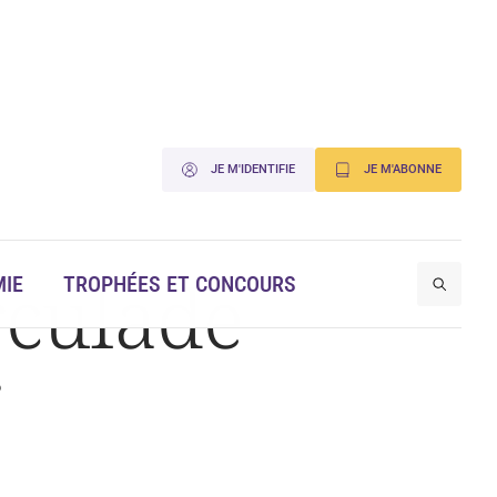
JE M'IDENTIFIE
JE M'ABONNE
rculade
IE
TROPHÉES ET CONCOURS
r