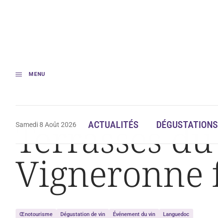
MENU
Accueil
Terrasses du Larzac : la Circulade Vigneronne fait son retour
Terrasses du 
ACTUALITÉS
DÉGUSTATIONS
Samedi 8 Août 2026
Vigneronne f
Œnotourisme
Dégustation de vin
Événement du vin
Languedoc