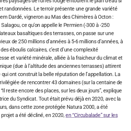
res paysages de ruffes rouge entourent le plan d’eau si
et randonnées. Le terroir présente une grande variété
lhem Dardé, vigneron au Mas des Chimères à Octon :
u Salagou, ce qu’on appelle le Permien (-300 à -250
plateaux basaltiques des terrasses, on passe sur une
ux de 250 millions d’années à 5-6 millions d’années, à
des éboulis calcaires, c’est d’une complexité
esse et variété minérale, alliée à la fraicheur du climat et
que (due à l’altitude des anciennes terrasses) attirent
qui ont construit la belle réputation de l’appellation. La
ivilégiée de rencontrer 43 domaines (sur la centaine de
. “Il reste encore des places, sur les deux jours”, explique
ice du Syndicat. Tout était prévu déjà en 2020, avec la
ours, dans cette zone protégée Natura 2000, a été
projet a été décliné, en 2020,
en “Circubalade” sur les